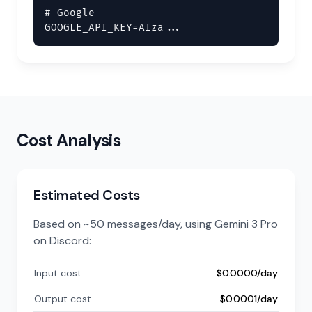
# Google

GOOGLE_API_KEY=AIza...
Cost Analysis
Estimated Costs
Based on ~50 messages/day, using Gemini 3 Pro
on Discord:
Input cost
$0.0000/day
Output cost
$0.0001/day