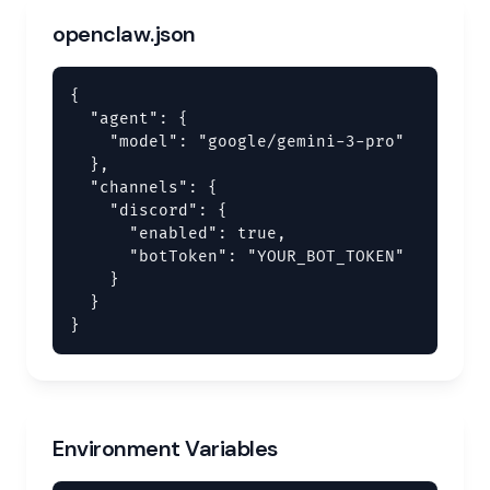
openclaw.json
{

  "agent": {

    "model": "google/gemini-3-pro"

  },

  "channels": {

    "discord": {

      "enabled": true,

      "botToken": "YOUR_BOT_TOKEN"

    }

  }

}
Environment Variables