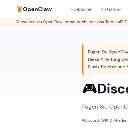
🦞
OpenClaw
Funktionen
Installieren
Verwaltest du OpenClaw immer noch über das Terminal? Ga
Fügen Sie OpenClaw
Diese Anleitung be
Slash-Befehle und 
🎮
Disc
Fügen Sie OpenCl
Discord API
10 Min. Ei