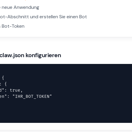
ine neue Anwendung
ot-Abschnitt und erstellen Sie einen Bot
s Bot-Token
claw.json konfigurieren
{

 {

d": true,

en": "IHR_BOT_TOKEN"
