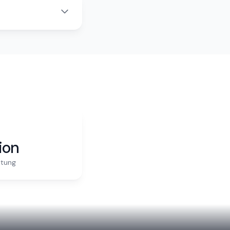
ion
itung