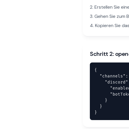
Erstellen Sie e
Gehen Sie zum B
Kopieren Sie da
Schritt 2: open
{

  "channels": 
    "discord":
      "enable
      "botTok
    }

  }

}