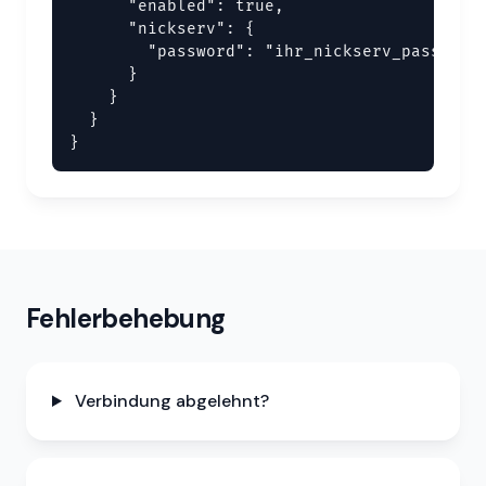
      "enabled": true,

      "nickserv": {

        "password": "ihr_nickserv_passwort"
      }

    }

  }

}
Fehlerbehebung
Verbindung abgelehnt?