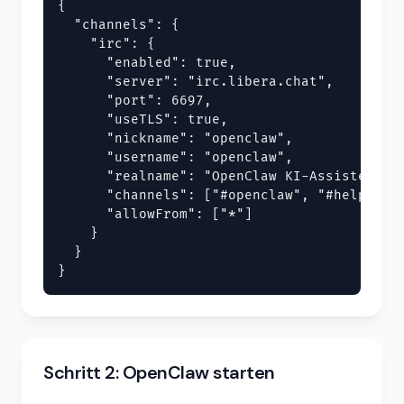
{

  "channels": {

    "irc": {

      "enabled": true,

      "server": "irc.libera.chat",

      "port": 6697,

      "useTLS": true,

      "nickname": "openclaw",

      "username": "openclaw",

      "realname": "OpenClaw KI-Assistent",

      "channels": ["#openclaw", "#help"],

      "allowFrom": ["*"]

    }

  }

}
Schritt 2: OpenClaw starten