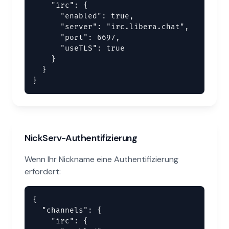
    "irc": {

      "enabled": true,

      "server": "irc.libera.chat",

      "port": 6697,

      "useTLS": true

    }

  }

}
NickServ-Authentifizierung
Wenn Ihr Nickname eine Authentifizierung
erfordert:
{

  "channels": {

    "irc": {
