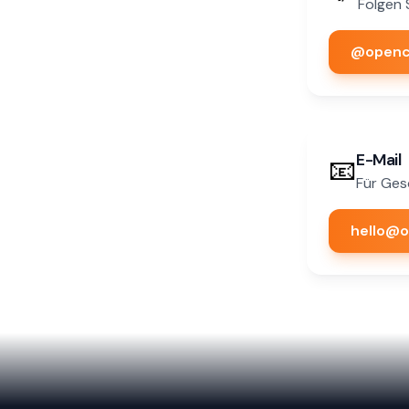
Folgen 
@opencl
E-Mail
📧
Für Ges
hello@o