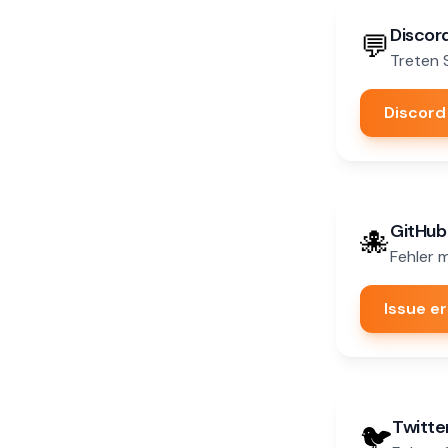
Discor
💬
Treten 
Discord
GitHub
🐙
Fehler 
Issue er
Twitter
🐦