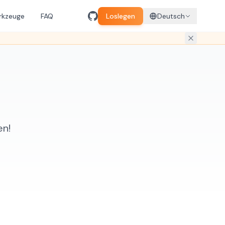
rkzeuge
FAQ
Loslegen
Deutsch
en!