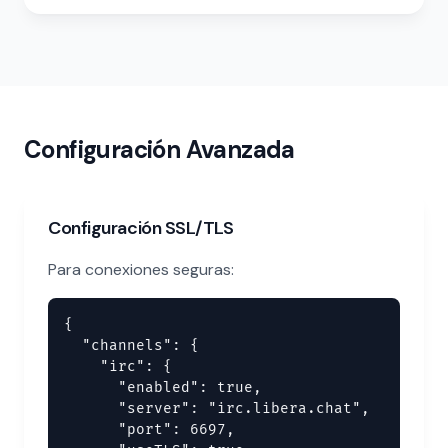
Configuración Avanzada
Configuración SSL/TLS
Para conexiones seguras:
{

  "channels": {

    "irc": {

      "enabled": true,

      "server": "irc.libera.chat",

      "port": 6697,
