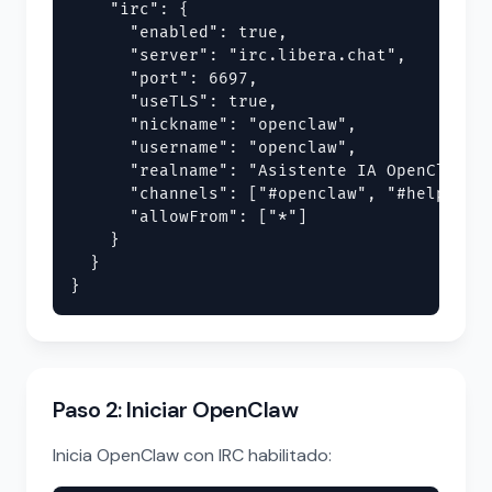
    "irc": {

      "enabled": true,

      "server": "irc.libera.chat",

      "port": 6697,

      "useTLS": true,

      "nickname": "openclaw",

      "username": "openclaw",

      "realname": "Asistente IA OpenClaw",

      "channels": ["#openclaw", "#help"],

      "allowFrom": ["*"]

    }

  }

}
Paso 2: Iniciar OpenClaw
Inicia OpenClaw con IRC habilitado: