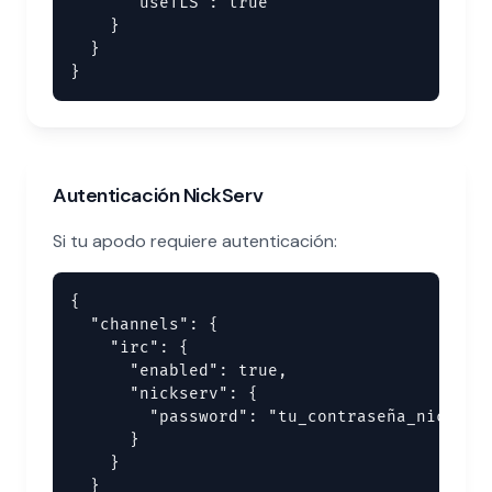
      "useTLS": true

    }

  }

}
Autenticación NickServ
Si tu apodo requiere autenticación:
{

  "channels": {

    "irc": {

      "enabled": true,

      "nickserv": {

        "password": "tu_contraseña_nickserv
      }

    }

  }
