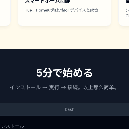
スマートホーム制御
も
Hue、HomeKit和其他IoTデバイスと統合
C
5分で始める
インストール → 実行 → 接続。以上那么简单。
bash
 インストール