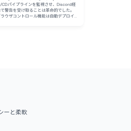
I/CDパイプラインを監視させ、Discord経
由で警告を受け取ることは革命的でした。
ブラウザコントロール機能は自動デプロイ
メントに最適です。"
？
シーと柔軟