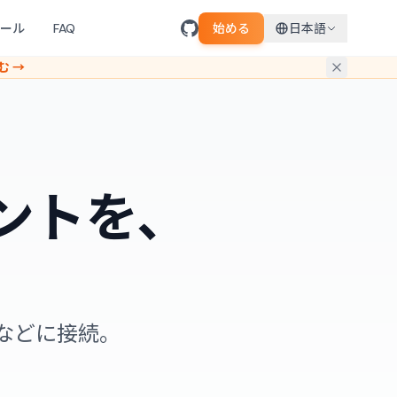
ール
FAQ
始める
日本語
む →
ントを、
ackなどに接続。