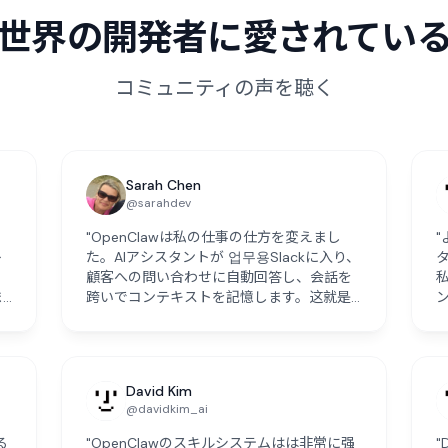
世界の開発者に愛されてい
コミュニティの声を聴く
Sarah Chen
@sarahdev
、
"OpenClawは私の仕事の仕方を変えまし
ト
た。AIアシスタントが 업무용Slackに入り、
顧客への問い合わせに自動回答し、会話を
ま
跨いでコンテキストを記憶します。这就是
AI应该有的感觉。"
David Kim
@davidkim_ai
る
"OpenClawのスキルシステムはは非常に强
"