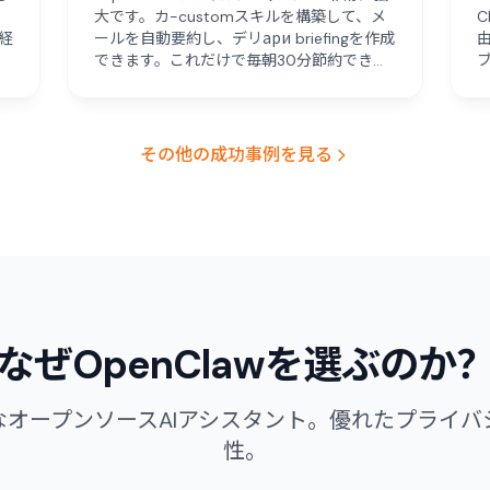
大です。カ-customスキルを構築して、メ
C
e経
ールを自動要約し、デリари briefingを作成
こ
できます。これだけで毎朝30分節約できま
す。"
その他の成功事例を見る
なぜOpenClawを選ぶのか
なオープンソースAIアシスタント。優れたプライバ
性。