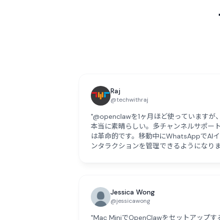
Raj
@techwithraj
"@openclawを1ヶ月ほど使っていますが
本当に素晴らしい。多チャンネルサポー
は革命的です。移動中にWhatsAppでAIイ
ンタラクションを管理できるようになり
した。"
Jessica Wong
@jessicawong
"Mac MiniでOpenClawをセットアップす