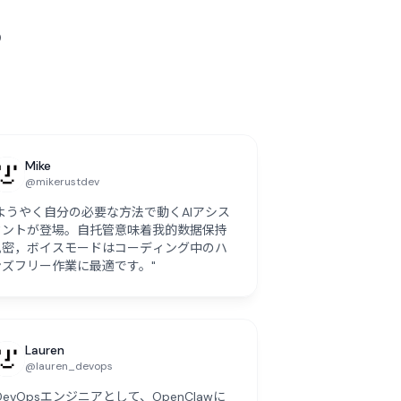
る
Mike
@mikerustdev
"ようやく自分の必要な方法で動くAIアシス
タントが登場。自托管意味着我的数据保持
私密，ボイスモードはコーディング中のハ
ンズフリー作業に最適です。"
Lauren
@lauren_devops
DevOpsエンジニアとして、OpenClawに