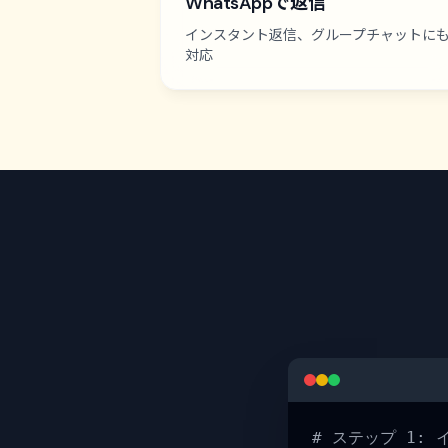
WhatsAppで返信
インスタント返信、グループチャットに
対応
# ステップ 1: