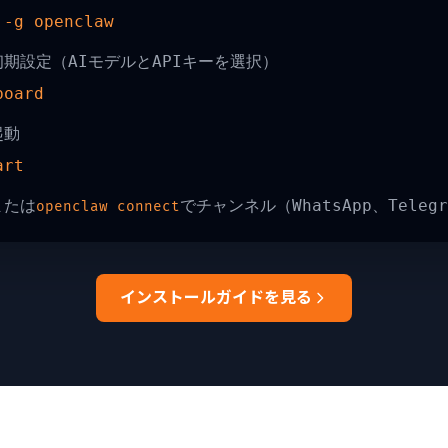
 -g openclaw
 初期設定（AIモデルとAPIキーを選択）
board
起動
art
または
でチャンネル（WhatsApp、Tele
openclaw connect
インストールガイドを見る