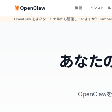
🦞
OpenClaw
機能
インストール
OpenClaw をまだターミナルから管理していますか？Gam
あなた
OpenClaw