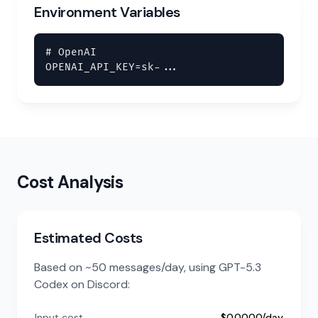
Environment Variables
# OpenAI

OPENAI_API_KEY=sk-...
Cost Analysis
Estimated Costs
Based on ~50 messages/day, using GPT-5.3
Codex on Discord:
Input cost
$0.0000/day