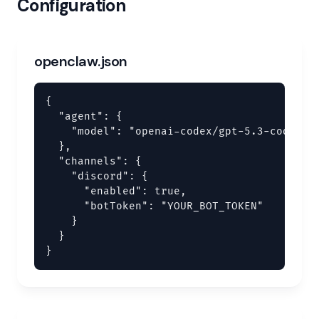
Configuration
openclaw.json
{

  "agent": {

    "model": "openai-codex/gpt-5.3-codex"

  },

  "channels": {

    "discord": {

      "enabled": true,

      "botToken": "YOUR_BOT_TOKEN"

    }

  }

}