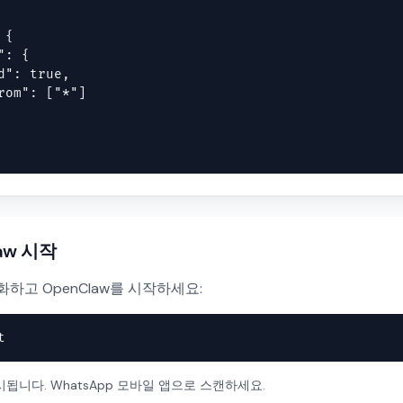
{

: {

d": true,

rom": ["*"]

law 시작
화하고 OpenClaw를 시작하세요:
t
시됩니다. WhatsApp 모바일 앱으로 스캔하세요.