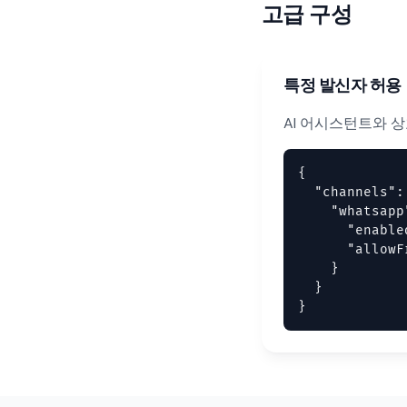
고급 구성
특정 발신자 허용
AI 어시스턴트와 
{

  "channels": 
    "whatsapp"
      "enable
      "allowF
    }

  }

}