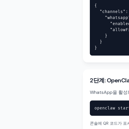
{

  "channels": 
    "whatsapp"
      "enable
      "allowF
    }

  }

}
2단계: OpenC
WhatsApp을 활성
openclaw star
콘솔에 QR 코드가 표