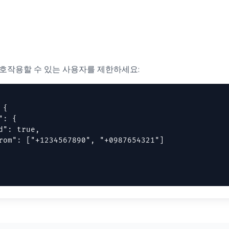
상호작용할 수 있는 사용자를 제한하세요:
{

: {

d": true,

rom": ["+1234567890", "+0987654321"]
