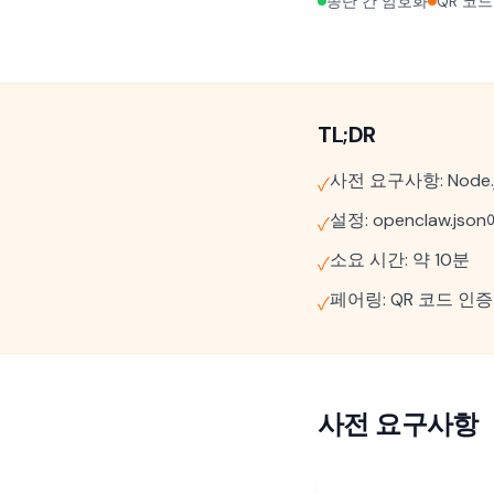
종단 간 암호화
QR 코
TL;DR
사전 요구사항: Node.j
✓
설정: openclaw.js
✓
소요 시간: 약 10분
✓
페어링: QR 코드 인증
✓
사전 요구사항