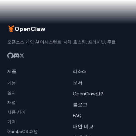
🦞
OpenClaw
오픈소스 개인 AI 어시스턴트. 자체 호스팅, 프라이빗, 무료.
제품
리소스
문서
기능
설치
OpenClaw란?
채널
블로그
사용 사례
FAQ
가격
대안 비교
GambaOS 패널