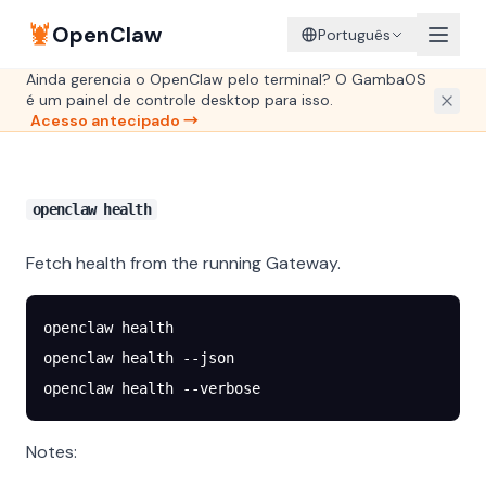
🦞
OpenClaw
Português
Ainda gerencia o OpenClaw pelo terminal? O GambaOS
é um painel de controle desktop para isso.
Acesso antecipado →
openclaw health
Fetch health from the running Gateway.
openclaw
 health
openclaw
 health
 --json
openclaw
 health
 --verbose
Notes: