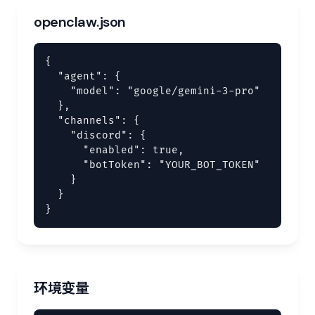
openclaw.json
{

  "agent": {

    "model": "google/gemini-3-pro"

  },

  "channels": {

    "discord": {

      "enabled": true,

      "botToken": "YOUR_BOT_TOKEN"

    }

  }

}
环境变量