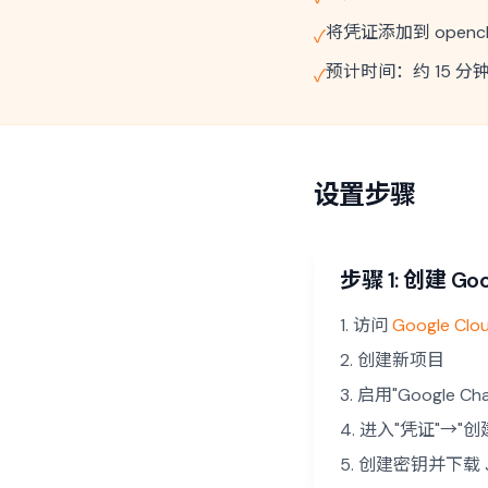
将凭证添加到 opencla
✓
预计时间：约 15 分
✓
设置步骤
步骤 1: 创建 Goo
访问
Google Clo
创建新项目
启用"Google Chat
进入"凭证"→"创
创建密钥并下载 J