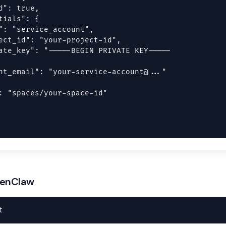
d": true,

tials": {

": "service_account",

ect_id": "your-project-id",

ate_key": "-----BEGIN PRIVATE KEY-----

nt_email": "your-service-account@..."

: "spaces/your-space-id"

enClaw
t