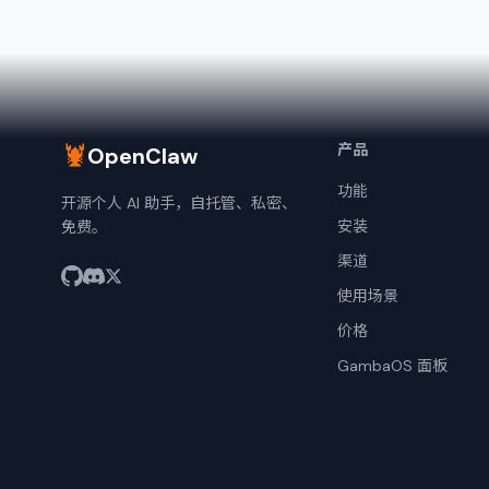
🦞
产品
OpenClaw
功能
开源个人 AI 助手，自托管、私密、
安装
免费。
渠道
使用场景
价格
GambaOS 面板