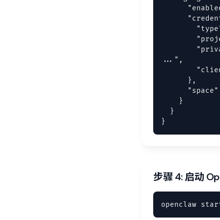
      "enable
      "creden
        "type
        "proj
        "priv
...",

        "clie
      },

      "space"
    }

  }

}
步骤 4: 启动 Op
openclaw star