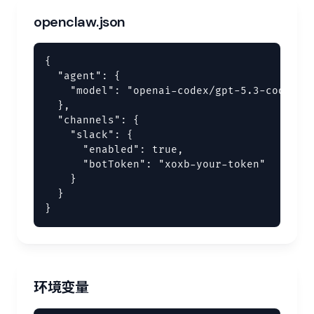
openclaw.json
{

  "agent": {

    "model": "openai-codex/gpt-5.3-codex"

  },

  "channels": {

    "slack": {

      "enabled": true,

      "botToken": "xoxb-your-token"

    }

  }

}
环境变量