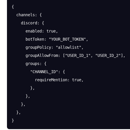
{
  channels
: {
    discord
: {
      enabled
: 
true
,
      botToken
: 
"YOUR_BOT_TOKEN"
,
      groupPolicy
: 
"allowlist"
,
      groupAllowFrom
: [
"USER_ID_1"
, 
"USER_ID_2"
],
      groups
: {
        "CHANNEL_ID"
: {
          requireMention
: 
true
,
        },
      },
    },
  },
}