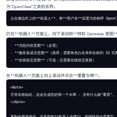
为"OpenClaw"之类的名称。
点击侧边栏上的**机器人**。将**用户名**设置为您称呼 OpenC
仍在**机器人**页面上，向下滚动到**特权 Gateway 意图
- **消息内容意图**（必需）
- **服务器成员意图**（推荐；需要角色白名单和名称到 ID 匹
- **在线状态意图**（可选；仅需要在线状态更新）
在**机器人**页面上向上滚动并点击**重置令牌**。
<Note>
尽管名称如此，这会生成您的第一个令牌 - 没有什么被"重置"。
</Note>
复制令牌并保存。这是您的**机器人令牌**，您很快就会需要它