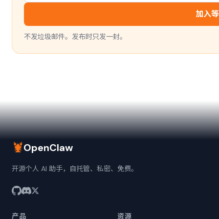
加入等
不发垃圾邮件。发布时只发一封。
🦞
OpenClaw
开源个人 AI 助手，自托管、私密、免费。
产品
资源