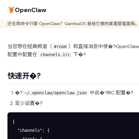
🦞
OpenClaw
还在用命令行管 OpenClaw？GambaOS 是给它做的桌面管理面板
当您想在经典频道（
）和直接消息中使�?OpenCla
#room
配置中配置在
下�?
channels.irc
快速开�?
�?
中启�?IRC 配置�?
~/.openclaw/openclaw.json
至少设置�?
{
  "channels"
: {