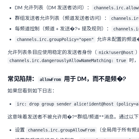
DM 允许列表（DM 发送者访问）：
channels.irc.allow
群组发送者允许列表（频道发送者访问）：
channels.ir
每频道控制（频道 + 发送�?+ 提及规则）：
channels.i
允许未配置的频道
channels.irc.groupPolicy="open"
允许列表条目应使用稳定的发送者身份（
nick!user@host
时，
channels.irc.dangerouslyAllowNameMatching: true
常见陷阱：
用于 DM，而不是频�?
allowFrom
如果您看到如下日志：
irc: drop group sender alice!ident@host (policy=a
这意味着发送者不被允许用�?*群组/频道**消息。通过以
设置
（全局用于所有频
channels.irc.groupAllowFrom