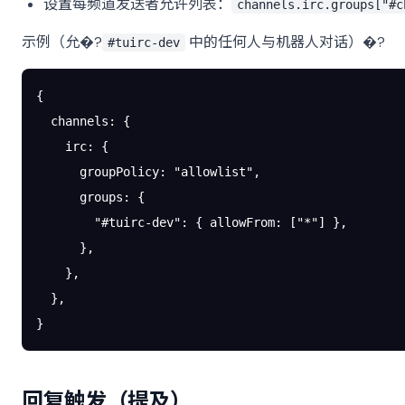
设置每频道发送者允许列表：
channels.irc.groups["#c
示例（允�?
中的任何人与机器人对话）�?
#tuirc-dev
{
  channels
: {
    irc
: {
      groupPolicy
: 
"allowlist"
,
      groups
: {
        "#tuirc-dev"
: { 
allowFrom
: [
"*"
] },
      },
    },
  },
}
回复触发（提及）