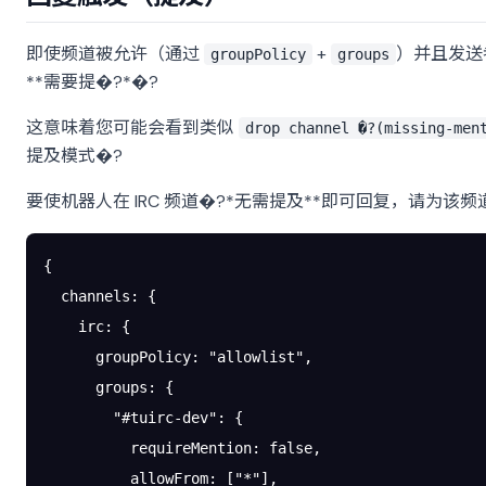
即使频道被允许（通过
+
）并且发送者
groupPolicy
groups
**需要提�?*�?
这意味着您可能会看到类似
drop channel �?(missing-men
提及模式�?
要使机器人在 IRC 频道�?*无需提及**即可回复，请为该
{
  channels
: {
    irc
: {
      groupPolicy
: 
"allowlist"
,
      groups
: {
        "#tuirc-dev"
: {
          requireMention
: 
false
,
          allowFrom
: [
"*"
],