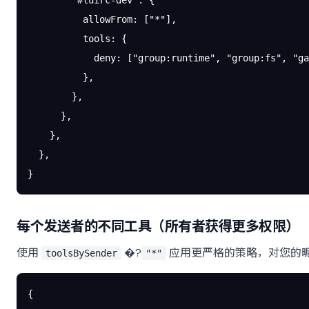
        "#tuirc-dev"
: {
          allowFrom
: [
"*"
],
          tools
: {
            deny
: [
"group:runtime"
, 
"group:fs"
, 
"ga
          },
        },
      },
    },
  },
}
每个发送者的不同工具（所有者获得更多权限）
使用
�?
应用更严格的策略，对您的昵
toolsBySender
"*"
{