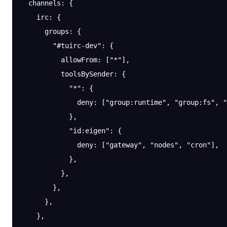
  channels
: {
    irc
: {
      groups
: {
        "#tuirc-dev"
: {
          allowFrom
: [
"*"
],
          toolsBySender
: {
            "*"
: {
              deny
: [
"group:runtime"
, 
"group:fs"
, 
"
            },
            "id:eigen"
: {
              deny
: [
"gateway"
, 
"nodes"
, 
"cron"
],
            },
          },
        },
      },
    },