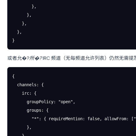
        },
      },
    },
  },
}
或者允�?
所�?
IRC 频道（无每频道允许列表）仍然无需提
{
  channels
: {
    irc
: {
      groupPolicy
: 
"open"
,
      groups
: {
        "*"
: { 
requireMention
: 
false
, 
allowFrom
: [
"
      },
    },