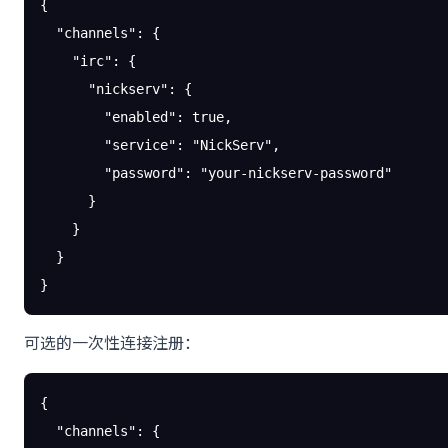
{
  "channels"
: {
    "irc"
: {
      "nickserv"
: {
        "enabled"
: 
true
,
        "service"
: 
"NickServ"
,
        "password"
: 
"your-nickserv-password"
      }
    }
  }
}
可选的一次性连接注册：
{
  "channels"
: {