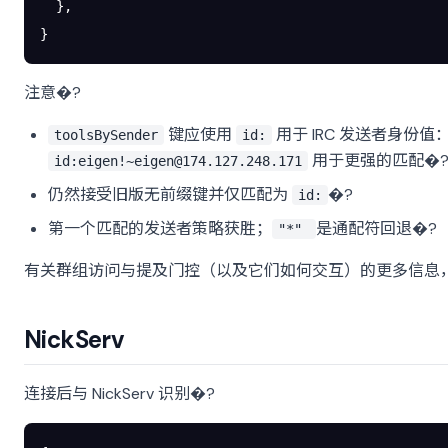
  },
}
注意�?
键应使用
用于 IRC 发送者身份值
toolsBySender
id:
用于更强的匹配�
id:
eigen!~eigen@174.127.248.171
仍然接受旧版无前缀键并仅匹配为
�?
id:
第一个匹配的发送者策略获胜；
是通配符回退�?
"*"
有关群组访问与提及门控（以及它们如何交互）的更多信息
NickServ
连接后与 NickServ 识别�?