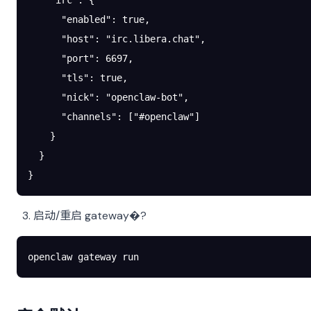
    "irc"
: {
      "enabled"
: 
true
,
      "host"
: 
"irc.libera.chat"
,
      "port"
: 
6697
,
      "tls"
: 
true
,
      "nick"
: 
"openclaw-bot"
,
      "channels"
: [
"#openclaw"
]
    }
  }
}
启动/重启 gateway�?
openclaw
 gateway
 run