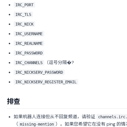
IRC_PORT
IRC_TLS
IRC_NICK
IRC_USERNAME
IRC_REALNAME
IRC_PASSWORD
（逗号分隔�?
IRC_CHANNELS
IRC_NICKSERV_PASSWORD
IRC_NICKSERV_REGISTER_EMAIL
排查
如果机器人连接但从不回复频道，请验证
channels.irc
（
）。如果您希望它在没有 ping 的
missing-mention