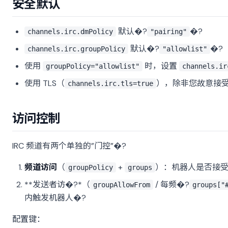
安全默认
默认�?
�?
channels.irc.dmPolicy
"pairing"
默认�?
�?
channels.irc.groupPolicy
"allowlist"
使用
时，设置
groupPolicy="allowlist"
channels.ir
使用 TLS（
），除非您故意接受
channels.irc.tls=true
访问控制
IRC 频道有两个单独的”门控”�?
频道访问
（
+
）：机器人是否接受
groupPolicy
groups
**发送者访�?*（
/ 每频�?
groupAllowFrom
groups["
内触发机器人�?
配置键：