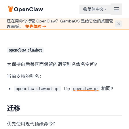
🦞
OpenClaw
简体中文
还在用命令行管 OpenClaw？GambaOS 是给它做的桌面管
理面板。
抢先体验 →
openclaw clawbot
为保持向后兼容而保留的遗留别名命名空间?
当前支持的别名：
（与
相同?
openclaw clawbot qr
openclaw qr
迁移
优先使用现代顶级命令?