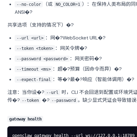
（或
）：在保持人类布局的同
--no-color
NO_COLOR=1
ANSI�?
共享选项（支持的情况下）�?
：网�?WebSocket URL�?
--url <url>
：网关令牌�?
--token <token>
：网关密码�?
--password <password>
：超�?预算（因命令而异）�?
--timeout <ms>
：等�?最�?响应（智能体调用）�?
--expect-final
注意：当你设�?
时，CLI 不会回退到配置或环境凭
--url
传�?
�?
。缺少显式凭证会导致错误
--token
--password
gateway health
openclaw
 gateway
 health
 --url
 ws://127.0.0.1:18789