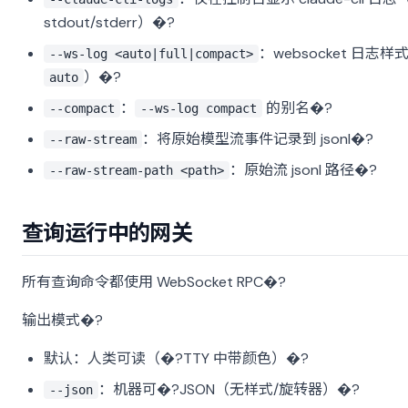
stdout/stderr）�?
：websocket 日志样
--ws-log <auto|full|compact>
）�?
auto
：
的别名�?
--compact
--ws-log compact
：将原始模型流事件记录到 jsonl�?
--raw-stream
：原始流 jsonl 路径�?
--raw-stream-path <path>
查询运行中的网关
所有查询命令都使用 WebSocket RPC�?
输出模式�?
默认：人类可读（�?TTY 中带颜色）�?
：机器可�?JSON（无样式/旋转器）�?
--json