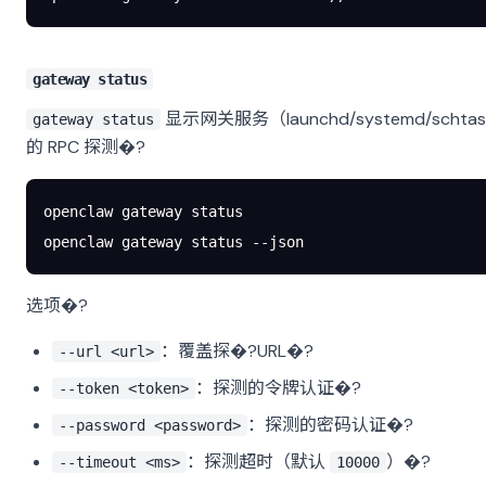
gateway status
显示网关服务（launchd/systemd/scht
gateway status
的 RPC 探测�?
openclaw
 gateway
 status
openclaw
 gateway
 status
 --json
选项�?
：覆盖探�?URL�?
--url <url>
：探测的令牌认证�?
--token <token>
：探测的密码认证�?
--password <password>
：探测超时（默认
）�?
--timeout <ms>
10000