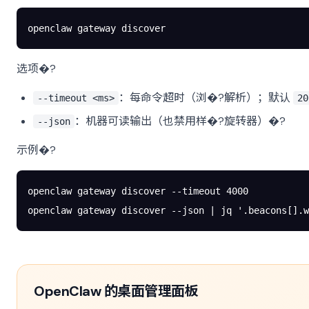
openclaw
 gateway
 discover
选项�?
：每命令超时（浏�?解析）；默认
--timeout <ms>
20
：机器可读输出（也禁用样�?旋转器）�?
--json
示例�?
openclaw
 gateway
 discover
 --timeout
 4000
openclaw
 gateway
 discover
 --json
 |
 jq
 '.beacons[].w
OpenClaw 的桌面管理面板