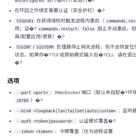
进行临时/开发运行�?
unconfigured
在环回之外绑定需要认证（安全护栏）�?
在获得授权时触发进程内重启（
SIGUSR1
commands.res
用；设�?
阻止手动重启，但
commands.restart: false
具/配置应用/更新）�?
/
处理器停止网关进程，但不会恢复任
SIGINT
SIGTERM
状态。如果你�?TUI 或原始模式输入包�?CLI，请在
�?
选项
：WebSocket 端口（默认来自配�?
--port <port>
）�?
18789
：监听
--bind <loopback|lan|tailnet|auto|custom>
：认证模式覆盖�?
--auth <token|password>
：令牌覆盖（也为进程设置
--token <token>