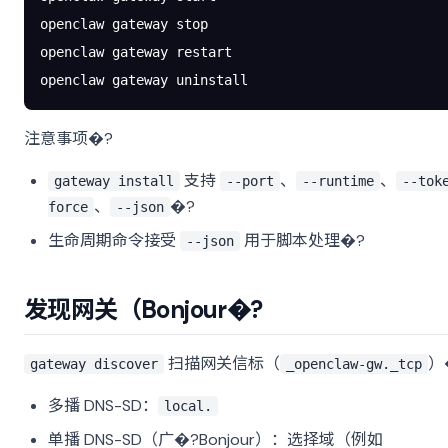
openclaw
 gateway
 stop
openclaw
 gateway
 restart
openclaw
 gateway
 uninstall
注意事项�?
支持
、
、
gateway install
--port
--runtime
--tok
、
�?
force
--json
生命周期命令接受
用于脚本处理�?
--json
发现网关（Bonjour�?
扫描网关信标（
）
gateway discover
_openclaw-gw._tcp
多播 DNS-SD：
local.
单播 DNS-SD（广�?Bonjour）：选择域（例如