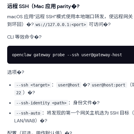
远程 SSH（Mac 应用 parity�?
macOS 应用”远程 SSH”模式使用本地端口转发，使远程网
到环回）�?
可访问�?
ws://127.0.0.1:<port>
CLI 等效命令�?
openclaw
 gateway
 probe
 --ssh
 user@gateway-host
选项�?
：
�?
（
--ssh <target>
user@host
user@host:port
）�?
22
：身份文件�?
--ssh-identity <path>
：将发现的第一个网关主机选为 SSH 目标
--ssh-auto
LAN/WAB）�?
配置（可选，用作默认值）�?