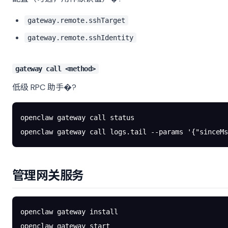
gateway.remote.sshTarget
gateway.remote.sshIdentity
gateway call <method>
低级 RPC 助手�?
openclaw
 gateway
 call
 status
openclaw
 gateway
 call
 logs.tail
 --params
 '{"sinceMs
管理网关服务
openclaw
 gateway
 install
openclaw
 gateway
 start