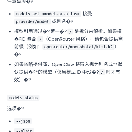
注意事项�?
接受
models set <model-or-alias>
或别名�?
provider/model
模型引用通过�?
第一�?
处拆分来解析。如果模
/
�?ID 包含
（OpenRouter 风格），请包含提供商
/
前缀（例如：
）
openrouter/moonshotai/kimi-k2
�?
如果省略提供商，OpenClaw 将输入视为别名或**默
认提供�?*的模型（仅当模型 ID 中没�?
时才有
/
效）�?
models status
选项�?
--json
--plain