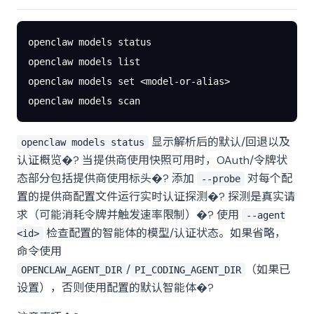
openclaw
 models
 status
openclaw
 models
 list
openclaw
 models
 set
 <
model-or-alia
s
>
openclaw
 models
 scan
显示解析后的默认/回退以及
openclaw models status
认证概览�? 当提供商使用快照可用时，OAuth/令牌状
态部分包括提供商使用标头�? 添加
对每个配
--probe
置的提供商配置文件运行实时认证探测�? 探测是真实请
求（可能消耗令牌并触发速率限制）�? 使用
--agent
检查配置的智能体的模型/认证状态。如果省略，
<id>
命令使用
/
（如果已
OPENCLAW_AGENT_DIR
PI_CODING_AGENT_DIR
设置），否则使用配置的默认智能体�?