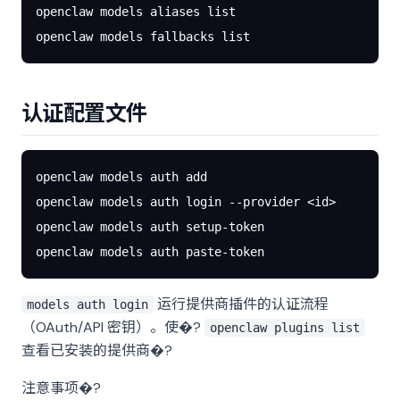
openclaw
 models
 aliases
 list
openclaw
 models
 fallbacks
 list
认证配置文件
openclaw
 models
 auth
 add
openclaw
 models
 auth
 login
 --provider
 <
i
d
>
openclaw
 models
 auth
 setup-token
openclaw
 models
 auth
 paste-token
运行提供商插件的认证流程
models auth login
（OAuth/API 密钥）。使�?
openclaw plugins list
查看已安装的提供商�?
注意事项�?