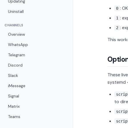
Updating
: OK
0
Uninstall
: e
1
CHANNELS
: e
2
Overview
This work
WhatsApp
Telegram
Option
Discord
These liv
Slack
systemd 
iMessage
scrip
Signal
to dire
Matrix
scrip
Teams
scrip