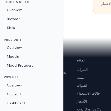
TOOLS & SKILLS
Overview
Browser
Skills
PROVIDERS
Overview
Models
🦞
المنتج
OpenClaw
Model Providers
الميزات
مساعد ذكاء اصطناعي شخصي مفتوح
تثبيت
WEB & UI
المصدر. مستضاف ذاتياً وخاص
ومجاني.
Overview
القنوات
حالات الاستخدام
Control UI
الأسعار
Dashboard
لوحة GambaOS