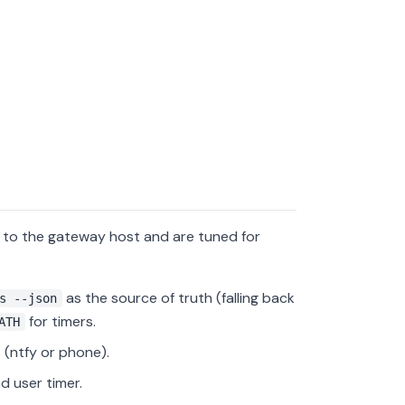
 to the gateway host and are tuned for
as the source of truth (falling back
s --json
for timers.
ATH
 (ntfy or phone).
d user timer.