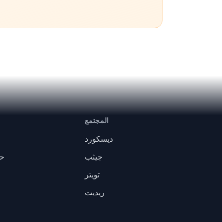
المجتمع
ديسكورد
جيثب
حا
تويتر
ريديت