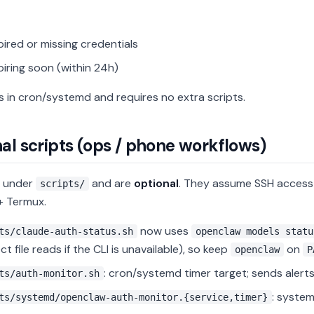
xpired or missing credentials
xpiring soon (within 24h)
s in cron/systemd and requires no extra scripts.
al scripts (ops / phone workflows)
e under
and are
optional
. They assume SSH access
scripts/
+ Termux.
now uses
ts/claude-auth-status.sh
openclaw models statu
ct file reads if the CLI is unavailable), so keep
on
openclaw
P
: cron/systemd timer target; sends alerts
ts/auth-monitor.sh
: system
ts/systemd/openclaw-auth-monitor.{service,timer}