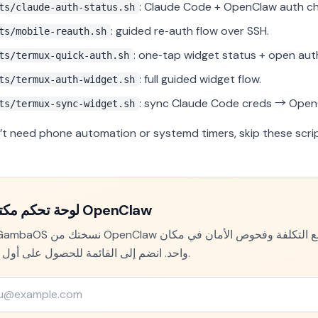
: Claude Code + OpenClaw auth chec
ts/claude-auth-status.sh
: guided re‑auth flow over SSH.
ts/mobile-reauth.sh
: one‑tap widget status + open aut
ts/termux-quick-auth.sh
: full guided widget flow.
ts/termux-auth-widget.sh
: sync Claude Code creds → Open
ts/termux-sync-widget.sh
n’t need phone automation or systemd timers, skip these scrip
لوحة تحكم مكتبية لـ OpenClaw
واحد. انضم إلى القائمة للحصول على أول إصدار.