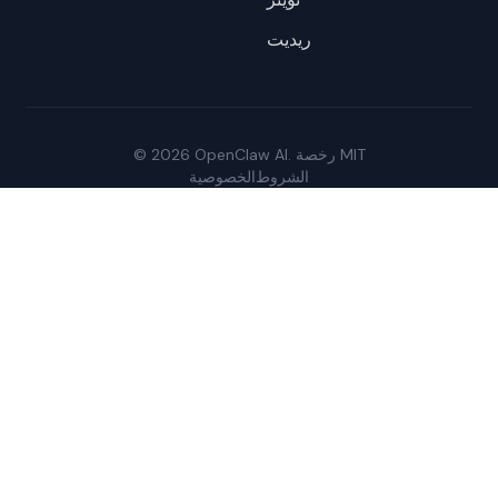
ريديت
© 2026 OpenClaw AI. رخصة MIT
الشروط
الخصوصية