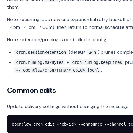
them.
Note: recurring jobs now use exponential retry backoff af
→ 5m → 15m → 60m), then return to normal schedule after
Note: retention/pruning is controlled in config:
(default
) prunes comple
cron.sessionRetention
24h
+
pru
cron.runLog.maxBytes
cron.runLog.keepLines
.
~/.openclaw/cron/runs/<jobId>.jsonl
Common edits
Update delivery settings without changing the message:
openclaw
 cron
 edit
 <
job-i
d
>
 --announce
 --channel
 te