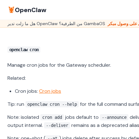
🦞
OpenClaw
openclaw cron
Manage cron jobs for the Gateway scheduler.
Related:
Cron jobs:
Cron jobs
Tip: run
for the full command surf
openclaw cron --help
Note: isolated
jobs default to
deli
cron add
--announce
output internal.
remains as a deprecated alias
--deliver
Note: one-shot (
) jobs delete after success by defa
--at