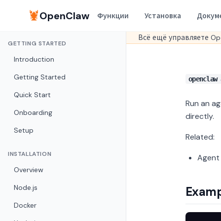
🦞
OpenClaw
Функции
Установка
Докум
Всё ещё управляете Op
GETTING STARTED
Introduction
Getting Started
openclaw 
Quick Start
Run an ag
Onboarding
directly.
Setup
Related:
INSTALLATION
Agent 
Overview
Node.js
Examp
Docker