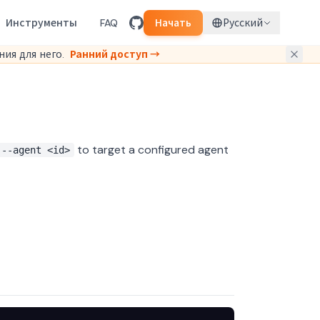
Инструменты
FAQ
Начать
Русский
ия для него.
Ранний доступ →
to target a configured agent
--agent <id>