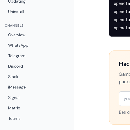
Updating
opencla
Uninstall
opencla
opencla
CHANNELS
opencla
Overview
WhatsApp
Telegram
Нас
Discord
Gamb
Slack
расх
iMessage
Signal
Matrix
Без с
Teams