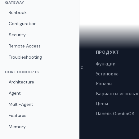
GATEWAY
Runbook
Configuration
Security
Remote Access
🦞
ПРОДУКТ
OpenClaw
Troubleshooting
Функции
Персональный AI-ассистент с
CORE CONCEPTS
Установка
открытым исходным кодом.
Самостоятельный хостинг,
Architecture
Каналы
конфиденциальность и
Agent
Варианты использ
бесплатно.
Цены
Multi-Agent
Панель GambaOS
Features
Memory