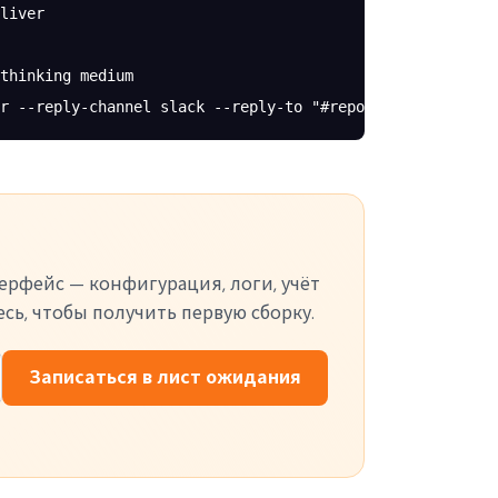
liver
thinking
 medium
r
 --reply-channel
 slack
 --reply-to
 "#reports"
рфейс — конфигурация, логи, учёт
сь, чтобы получить первую сборку.
Записаться в лист ожидания