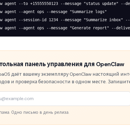
w
 agent
 --to
 +15555550123
 --message
 "status update"
 --de
w
 agent
 --agent
 ops
 --message
 "Summarize logs"
w
 agent
 --session-id
 1234
 --message
 "Summarize inbox"
 --
w
 agent
 --agent
 ops
 --message
 "Generate report"
 --delive
тольная панель управления для OpenClaw
aOS даёт вашему экземпляру OpenClaw настоящий инте
одов и проверка безопасности в одном месте. Запишите
пама. Одно письмо в день релиза.