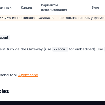
Варианты
ентация
Каналы
Блог
использования
enClaw из терминала? GambaOS — настольная панель управлен
agent
ent turn via the Gateway (use
for embedded). Use
--local
send tool:
Agent send
les